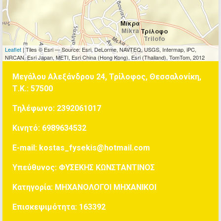
Leaflet
| Tiles © Esri — Source: Esri, DeLorme, NAVTEQ, USGS, Intermap, iPC,
NRCAN, Esri Japan, METI, Esri China (Hong Kong), Esri (Thailand), TomTom, 2012
Μεγάλου Αλεξάνδρου 24, Τρίλοφος, Θεσσαλονίκη,
Τ.Κ.: 57500
Τηλέφωνο:
2392061017
Κινητό:
6989634532
E-mail:
kostas_fysekis@hotmail.com
Υπεύθυνος:
ΦΥΣΕΚΗΣ ΚΩΝΣΤΑΝΤΙΝΟΣ
Κατηγορία:
ΜΗΧΑΝΟΛΟΓΟΙ ΜΗΧΑΝΙΚΟΙ
Επισκεψιμότητα:
163392